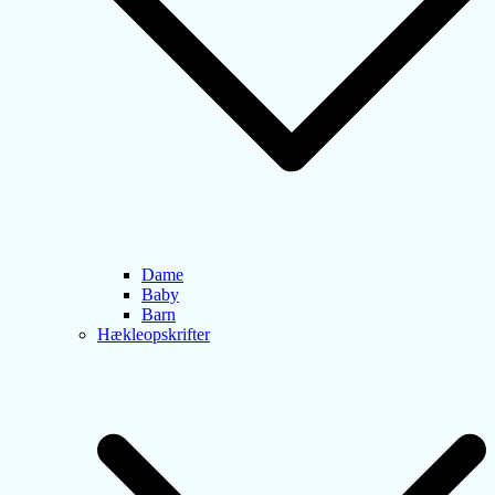
Dame
Baby
Barn
Hækleopskrifter