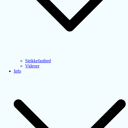
Strikkefasthed
Videoer
Info