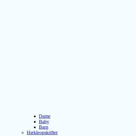
Dame
Baby
Barn
Hækleopskrifter