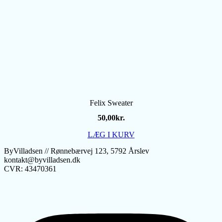
Felix Sweater
50,00
kr.
LÆG I KURV
ByVilladsen // Rønnebærvej 123, 5792 Årslev
kontakt@byvilladsen.dk
CVR: 43470361