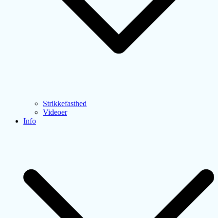
Strikkefasthed
Videoer
Info