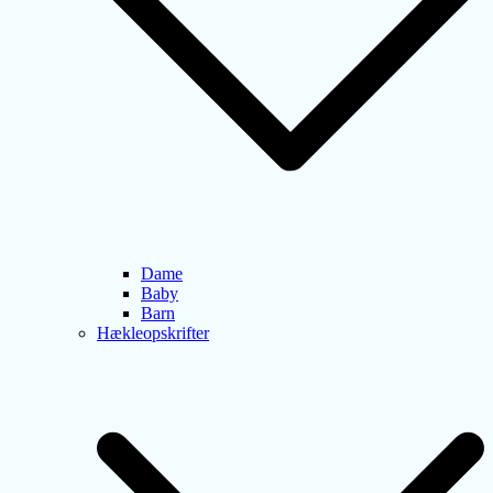
Dame
Baby
Barn
Hækleopskrifter