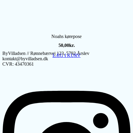
Noahs kørepose
50,00
kr.
ByVilladsen // Rønnebærvej 123, 5792 Årslev
LÆG I KURV
kontakt@byvilladsen.dk
CVR: 43470361