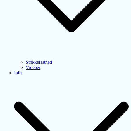
Strikkefasthed
Videoer
Info