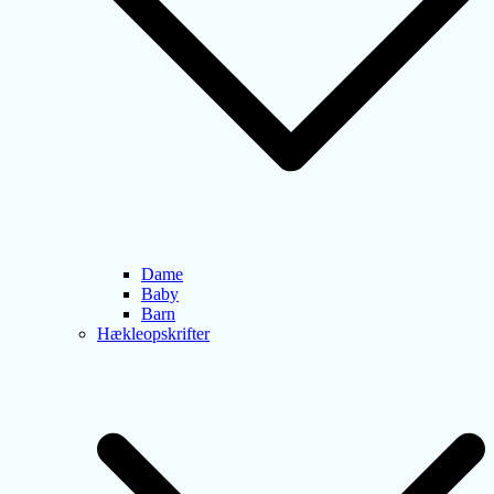
Dame
Baby
Barn
Hækleopskrifter