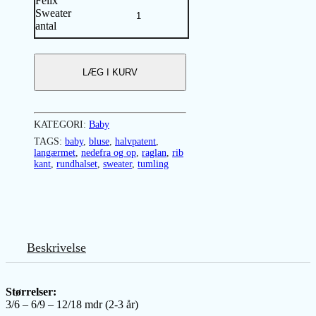
Felix
Sweater
antal
LÆG I KURV
KATEGORI:
Baby
TAGS:
baby
,
bluse
,
halvpatent
,
langærmet
,
nedefra og op
,
raglan
,
rib
kant
,
rundhalset
,
sweater
,
tumling
Beskrivelse
Størrelser:
3/6 – 6/9 – 12/18 mdr (2-3 år)